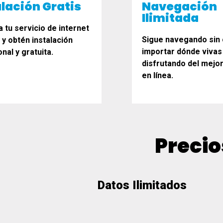
Descubre nuestros planes de
alación Gratis
Navegación
internet hogar.
Ilimitada
 tu servicio de internet
Sigue navegando sin 
l y obtén instalación
importar dónde vivas
nal y gratuita.
disfrutando del mejo
en línea.
Precio
Datos Ilimitados