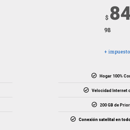
8
$
98
+ impuesto
Hogar 100% Co
Velocidad Internet
200 GB de Prior
Conexión satelital en tod