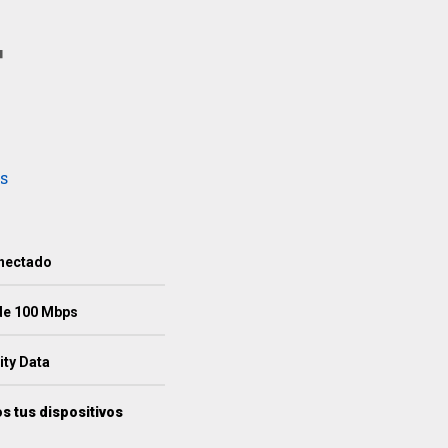
4
s
nectado
 de 100 Mbps
ity Data
os tus dispositivos